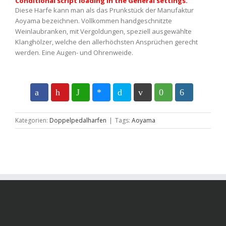
Conditional script loading in the General settings.
Diese Harfe kann man als das Prunkstück der Manufaktur
Aoyama bezeichnen. Vollkommen handgeschnitzte
Weinlaubranken, mit Vergoldungen, speziell ausgewählte
Klanghölzer, welche den allerhöchsten Ansprüchen gerecht
werden. Eine Augen- und Ohrenweide.
Kategorien:
Doppelpedalharfen
|
Tags:
Aoyama