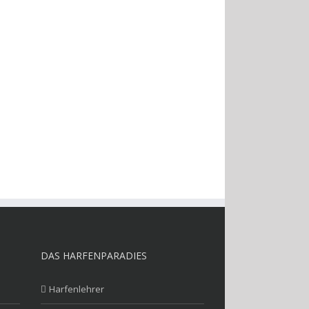
ontakt mit dem Harfenparadies-Team
auf.
Informationen
DAS HARFENPARADIES
Harfenlehrer