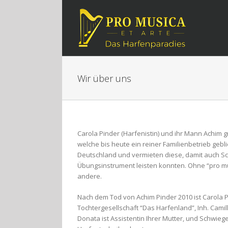
Zum
Inhalt
springen
Wir über uns
Carola Pinder (Harfenistin) und ihr Mann Achim g
welche bis heute ein reiner Familienbetrieb gebli
Deutschland und vermieten diese, damit auch Sc
Übungsinstrument leisten konnten. Ohne “pro mu
andere.
Nach dem Tod von Achim Pinder 2010 ist Carola P
Tochtergesellschaft “Das Harfenland”, Inh. Cami
Donata ist Assistentin Ihrer Mutter, und Schwieg