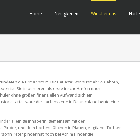
Home
Neuigkeiten
Wir über uns
Harf
ründeten die Firma “pro musica et arte” vor nunmehr 40 Jahren,
eben ist. Sie importieren als erste irischeHarfen nach
hüler ohne großen finanziellen Aufwand sich ein
sica et arte” wäre die Harfenszene in Deutschland heute eine
inder alleinige Inhaberin, gemeinsam mit der
lla Pinder, und dem Harfenstübchen in Plauen, Vogtland. Tochter
ersohn Peter pinder hat noch bei Achim Pinder die