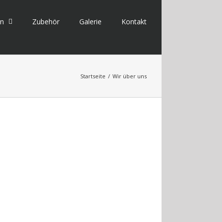
en
Zubehör
Galerie
Kontakt
Startseite
/
Wir über uns
Sie wünschen weitere
Informationen?
Gerne bieten wir Ihnen eine individuelle
Beratung an. Nehmen Sie einfach