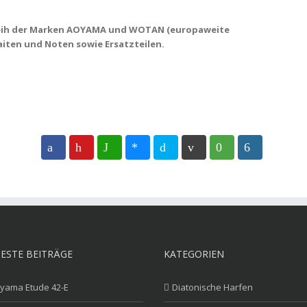
k
leih der Marken AOYAMA und WOTAN (europaweite
aiten und Noten sowie Ersatzteilen.
ESTE BEITRÄGE
KATEGORIEN
yama Etude 42-E
Diatonische Harfen