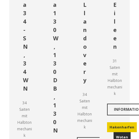
a
a
L
E
3
1
l
i
4
3
a
l
-
0
n
e
S
W
d
e
N
,
o
n
,
1
v
31
3
3
e
Saiten
4
0
r
mit
W
D
y
Halbton
mechani
N
B
k
34
,
Saiten
34
1
mit
Saiten
INFORMATI
3
Halbton
mit
mechani
0
Halbton
k
Hakenharfen
mechani
N
k
Wotan