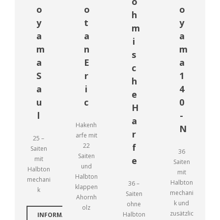
ö
o
o
o
h
y
t
y
m
a
a
a
i
m
n
m
s
a
E
a
c
S
r
1
h
a
i
4
e
u
c
0
H
l
-
a
Hakenh
N
r
arfe mit
25 –
22
f
Saiten
36
Saiten
mit
e
Saiten
und
Halbton
mit
Halbton
mechani
Halbton
36 –
klappen
k
mechani
Saiten
Ahornh
k und
ohne
olz
zusätzlic
Halbton
INFORMATIONEN