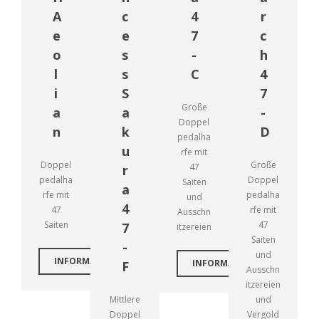
A
c
4
r
e
e
7
c
o
s
-
h
l
s
C
4
i
S
7
Große
a
a
-
Doppel
n
k
D
pedalha
u
rfe mit
Doppel
Große
47
r
pedalha
Doppel
Saiten
a
rfe mit
pedalha
und
4
47
rfe mit
Ausschn
Saiten
47
7
itzereien
Saiten
-
und
INFORMATIONEN
INFORMATIONEN
F
Ausschn
itzereien
Mittlere
und
Doppel
Vergold