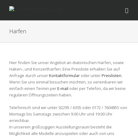
Zum
Inhalt
springen
Harfen
Hier finden Sie unser Angebot an diatonischen Harfen, sowie
Haken-, und Konzertharfen. Eine Preisliste erhalten Sie auf
Anfrage durch unser
Kontaktformular
oder unter
Preislisten
.
Wenn Sie uns einmal besuchen möchten, so vereinbaren wir
einfach einen Termin per
E-mail
oder per Telefon, da wir keine
regulären Öffnungszeiten haben.
Telefonisch sind wir unter 02295 / 6305 oder 0172 / 7604855 von
Montags bis Samstags zwischen 9:00 Uhr und 19:00 Uhr
erreichbar.
In unserem großzügigen Ausstellungsraum besteht die
Möglichkeit alle Modelle anzuspielen oder auch von uns