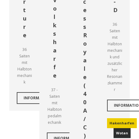
V
r
c
-
o
t
e
D
l
u
s
k
36
r
s
Saiten
s
e
R
mit
h
o
Halbton
a
36
mechani
y
Saiten
k und
r
a
mit
zusätzlic
f
l
Halbton
her
e
mechani
e
Resonan
k
zkamme
(
r
37 -
4
Saiten
INFORMATIONEN
0
mit
INFORMATI
Halbton
A
pedalm
/
echanik
Hakenharfen
C
Wotan
)
INFORMATIONEN