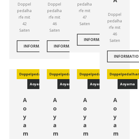
A
Doppel
Doppel
pedalha
pedalha
pedalha
rfe mit
Doppel
rfe mit
rfe mit
47
pedalha
42
46
Saiten
rfe mit
Saiten
Saiten
46
INFORMATIONEN
Saiten
INFORMATIONEN
INFORMATIONEN
INFORMATI
Doppelpedalharfen
Doppelpedalharfen
Doppelpedalharfen
Doppelpedalhar
Aoyama
Aoyama
Aoyama
Aoyama
A
A
A
A
o
o
o
o
y
y
y
y
a
a
a
a
m
m
m
m