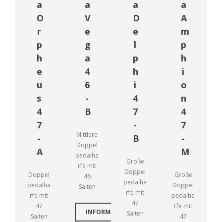
a
a
a
a
O
V
D
A
r
e
e
m
p
g
l
p
h
a
p
h
e
4
h
i
u
6
i
o
s
-
4
n
4
B
7
4
7
-
7
Mittlere
-
B
-
Doppel
A
M
pedalha
Große
rfe mit
Doppel
Doppel
Große
46
pedalha
pedalha
Doppel
Saiten
rfe mit
rfe mit
pedalha
47
47
rfe mit
INFORMATIONEN
Saiten
Saiten
47