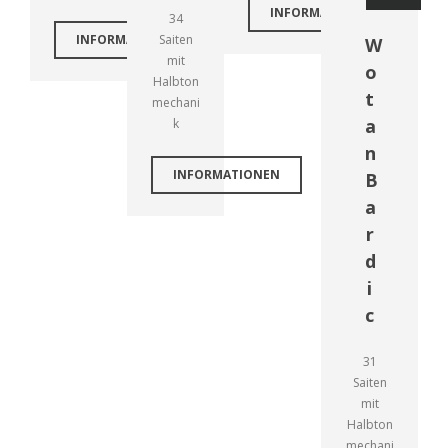
INFORMATIONEN
34
INFORMATIONEN
Saiten
W
mit
o
Halbton
t
mechani
a
k
n
INFORMATIONEN
B
a
r
d
i
c
31
Saiten
mit
Halbton
mechani