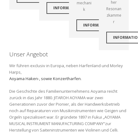
her
mechani
INFORMATIONEN
Resonan
k
zkamme
r
INFORMATIONEN
INFORMATI
Unser Angebot
Wir führen exclusiv in Europa, neben Harfenland und Morley
Harps,
Aoyama Haken-, sowie Konzertharfen
.
Die Geschichte des Familienunternehmens Aoyama reicht
zurück in das Jahr 1880. JITAROH AOYAMA war zwei
Generationen zuvor der Pionier, als der Handwerksbetrieb
noch auf Reparaturen von Musikinstrumenten wie Geigen und
Orgeln spezialisiert war. Er gründete 1897 in Fukui „AOYAMA
MUSICAL INSTRUMENT MANUFACTURING COMPANY“zur
Herstellung von Saiteninstrumenten wie Violinen und Celli.