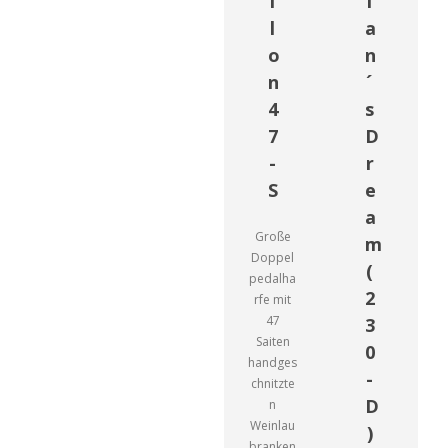
l
l
l
a
o
n
n
´
4
s
7
D
-
r
S
e
a
Große
m
Doppel
(
pedalha
2
rfe mit
47
3
Saiten
0
handges
-
chnitzte
D
n
Weinlau
)
branken