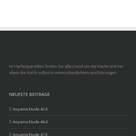
Im Harfenparadies finden Sie alles rund um die Harfe und vor
allem die Harfe selbst in unterschiedlichten Ausführungen.
NEUESTE BEITRÄGE
Aoyama Etude 42-E
Aoyama Etude 46-E
Aoyama Etude 47-E