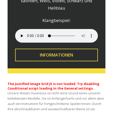
satiniert, Weiß, Violett, Schwarz und
Hellblau
Klangbeispiel:
INFORMATIONEN
The Justified Image Grid JS is not loaded. Try disabling
Conditional script loading in the General settings.
Unsere Wotan Ouverture ist nicht ohne Grund eines unserer
beliebtesten Modelle. Sie ist Anfängerharfe und vor allem aber
auch ein Instrument für Fortgeschrittene Spieler/innen. Durch
Ihre abschraubbaren und auswechselbaren Beine ist sie